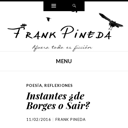
Widgets
Search
FRANK PINEDA
Poesía, cuento y reflexiones,
MENU
SKIP TO CONTENT
POESÍA
,
REFLEXIONES
Instantes ¿de
Borges o Sair?
11/02/2016
FRANK PINEDA