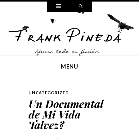
Widgets
Search
FRANK PINEDA
Poesía, cuento y reflexiones,
MENU
SKIP TO CONTENT
UNCATEGORIZED
Un Documental
de Mi Vida
Talvez?