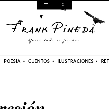
Widgets
Search
POESÍA
CUENTOS
ILUSTRACIONES
RE
resión