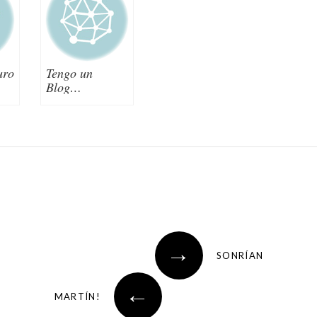
uro
Tengo un
Blog…
→
SONRÍAN
←
MARTÍN!