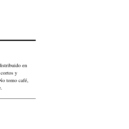
istribuido en
cortos y
 No tomo café,
e.