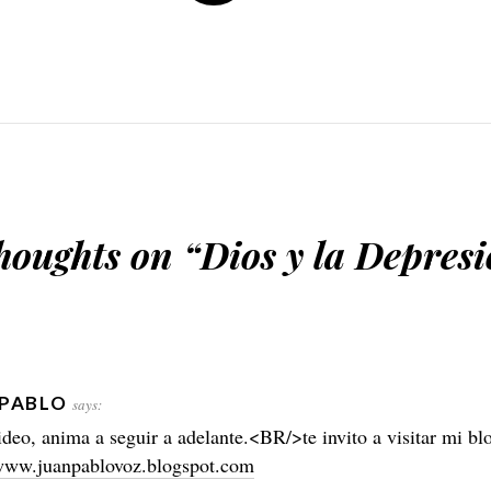
houghts on “
Dios y la Depres
PABLO
says:
deo, anima a seguir a adelante.<BR/>te invito a visitar mi bl
/www.juanpablovoz.blogspot.com