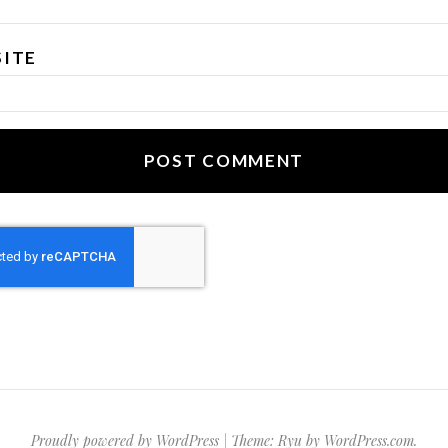
ITE
Proudly powered by WordPress
|
Theme: Ryu by
WordPress.com
.