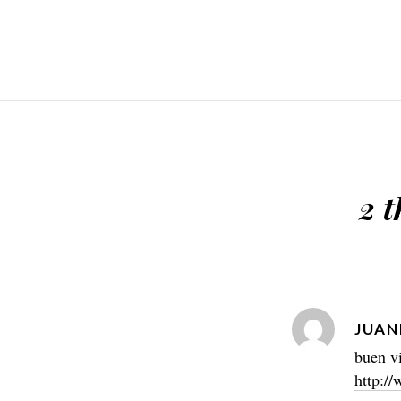
2 t
JUAN
buen vi
http:/