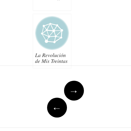
La Revolución
de Mis Treintas
Post navigation
→
←