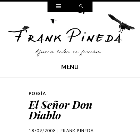
Widgets
Search
FRANK PINEDA
Poesía, cuento y reflexiones,
MENU
SKIP TO CONTENT
POESÍA
El Señor Don
Diablo
18/09/2008
FRANK PINEDA