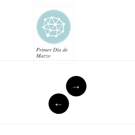
Primer Día de
Marzo
Post navigation
→
←