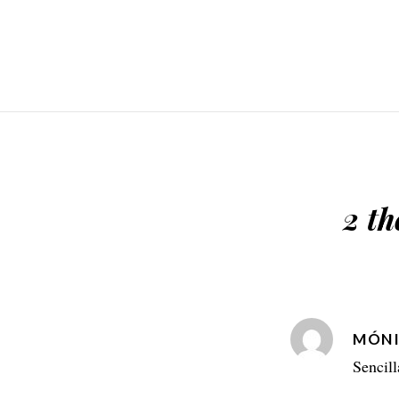
2 th
MÓN
Sencil