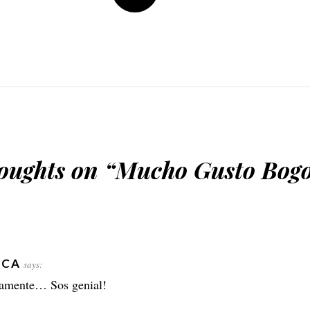
oughts on “
Mucho Gusto Bogo
ICA
says:
lamente… Sos genial!