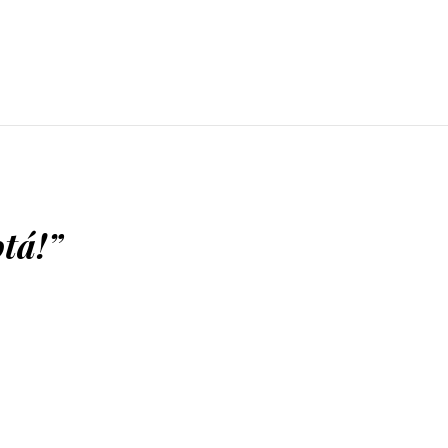
tá!
”