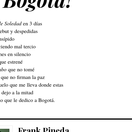
de Soledad
en 3 días
debut y despedidas
nsípido
ciendo mal tercio
hes en silencio
ue estrené
mbo
que no tomé
que no firman la paz
vuelo que me lleva donde estas
 dejo a la mitad
to que le dedico a Bogotá.
Frank Pineda