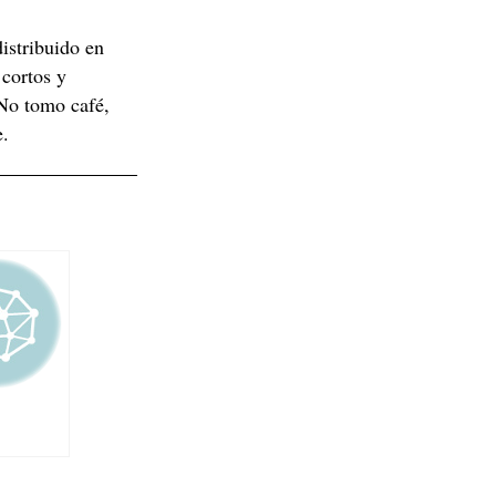
istribuido en
cortos y
 No tomo café,
e.