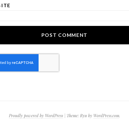
ITE
Proudly powered by WordPress
|
Theme: Ryu by
WordPress.com
.